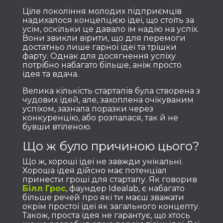
Ціле покоління молодих підприємців
надихалося концепцією ідеї, що стоїть за
усім, оскільки це давало їм надію на успіх.
Вони звикли вірити, що для перемоги
достатньо лише гарної ідеї та трішки
фарту. Однак для досягнення успіху
потрібно набагато більше, аніж просто
ідея та вдача.
Велика кількість стартапів була створена з
чудових ідей, але, захоплена очікуваним
успіхом, зазнала поразки через
конкуренцію, або розпалася, так й не
бувши втіленою.
Що ж було причиною цього?
Що ж, хороші ідеї не завжди унікальні.
Хороша ідея дійсно має потенціал
принести гроші для стартапу. Як говорив
Білл Грос
, фаундер Idealab, є набагато
більше речей про які ти маєш зважати
окрім простої ідеї як загального концепту.
Також, проста ідея не гарантує, що хтось