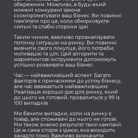
обережним. Можливо, в будь-який
момент конкурент захоче
скомпрометувати ваш бізнес. Ви повинні
пам’ятати про це, коли обмірковуєте
сильні та слабкі сторони ідеї.
Таким чином, важливо проаналізувати
поточну ситуацію на ринку. Ви повинні
вивчити свого покупця, його потреби,
мотивацію та цілі. Цей алгоритм та
маркетингові інструменти допоможуть
успішно розвивати ваш бізнес.
Час — найважливіший аспект. Багато
факторів є причасними до успіху бізнесу,
але час вважається найважливішим.
Реалізація хорошої ідеї для ринку, який
до цього не готовий, провалиться у 99 із
100 випадків.
Ми бачили випадки, коли на ринку є
товар, але споживачі до нього не готові.
Ми також знаємо результат такої кампанії.
Ця ж сама історія з ідеєю, яка виходить
занадто пізно. Важливо визначити