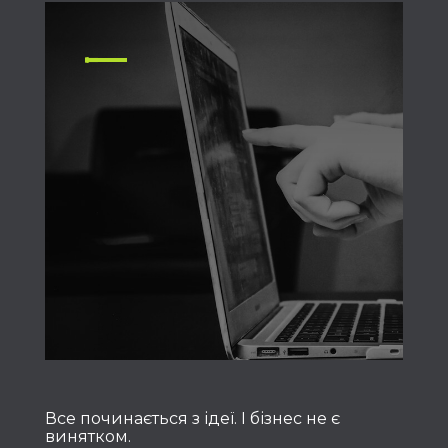
Все починається з ідеї. І бізнес не є
винятком.