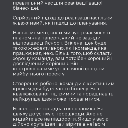
правильний час для реалізації вашої
бізнес-ідеї.
Серйозний підхід до реалізації настільки
ж важливий, як і підхід до планування.
Настає момент, коли ми зустрічаємось із
планом «на папері», який не завжди
відповідає дійсності. Втілена ідея буде
такою ж ефективною, як і команда, яка
працює над нею. Більш того, щоб скласти
хорошу команду, вам потрібен хороший і
досвідчений керівник. Він
контролюватиме усі ключові процеси
майбутнього проекту.
Створення робочої команди є критичним
кроком для будь-якого бізнесу. Без
кваліфікованої підтримки та порад навіть
найкрутіша ідея може провалитися.
Бізнес — це складна головоломка. На
шляху до успіху є перешкоди. Але не
кидайте все на півдороги. Якщо у вас є
дійсно крута ідея і ви вірите в неї всім