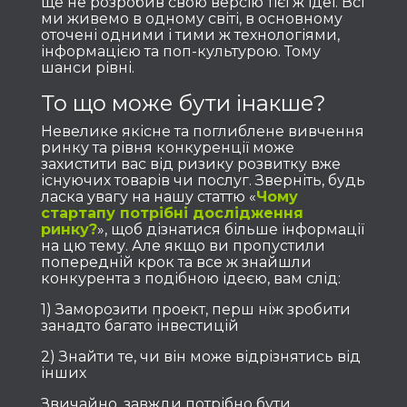
ще не розробив свою версію тієї ж ідеї. Всі
ми живемо в одному світі, в основному
оточені одними і тими ж технологіями,
інформацією та поп-культурою. Тому
шанси рівні.
То що може бути інакше?
Невелике якісне та поглиблене вивчення
ринку та рівня конкуренції може
захистити вас від ризику розвитку вже
існуючих товарів чи послуг. Зверніть, будь
ласка увагу на нашу статтю «
Чому
стартапу потрібні дослідження
ринку?
», щоб дізнатися більше інформації
на цю тему. Але якщо ви пропустили
попередній крок та все ж знайшли
конкурента з подібною ідеєю, вам слід:
1) Заморозити проект, перш ніж зробити
занадто багато інвестицій
2) Знайти те, чи він може відрізнятись від
інших
Звичайно, завжди потрібно бути